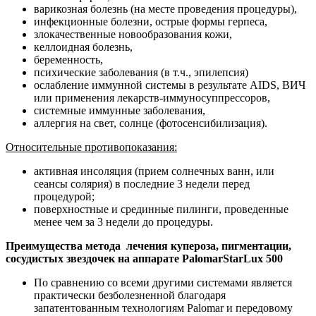
варикозная болезнь (на месте проведения процедуры),
инфекционные болезни, острые формы герпеса,
злокачественные новообразования кожи,
келлоидная болезнь,
беременность,
психические заболевания (в т.ч., эпилепсия)
ослабление иммунной системы в результате AIDS, ВИЧ
или применения лекарств-иммуносуппрессоров,
системные иммунные заболевания,
аллергия на свет, солнце (фотосенсибилизация).
Относительные противопоказания:
активная инсоляция (прием солнечных ванн, или
сеансы солярия) в последние 3 недели перед
процедурой;
поверхностные и срединные пилинги, проведенные
менее чем за 3 недели до процедуры.
Преимущества метода лечения купероза, пигментации,
сосудистых звездочек на аппарате PalomarStarLux 500
По сравнению со всеми другими системами является
практически безболезненной благодаря
запатентованным технологиям Palomar и передовому